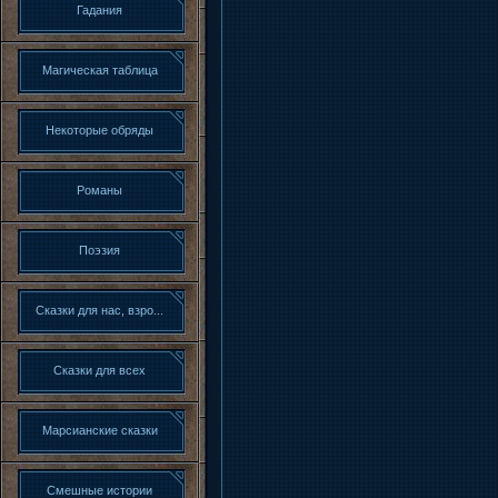
Гадания
Магическая таблица
Некоторые обряды
Романы
Поэзия
Сказки для нас, взро...
Сказки для всех
Марсианские сказки
Смешные истории